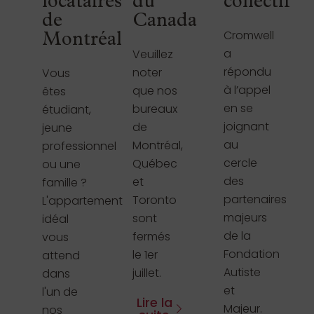
locataires
du
collectif
de
Canada
Cromwell
Montréal
a
Veuillez
répondu
noter
Vous
à l’appel
que nos
êtes
en se
bureaux
étudiant,
joignant
de
jeune
au
Montréal,
professionnel
cercle
Québec
ou une
des
et
famille ?
partenaires
Toronto
L'appartement
majeurs
sont
idéal
de la
fermés
vous
Fondation
le 1er
attend
Autiste
juillet.
dans
et
l'un de
Lire la
Majeur.
nos