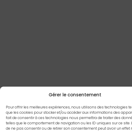
Gérer le consentement
Pour offrir les meilleures expériences, nous utilisons des technologies te
que les cookies pour stocker et/ou accéder aux informations des appare
fait de consentir à ces technologies nous permettra de traiter des donn
telles que le comportement de navigation ou les ID uniques sur ce site. L
de ne pas consentir ou de retirer son consentement peut avoir un effet 