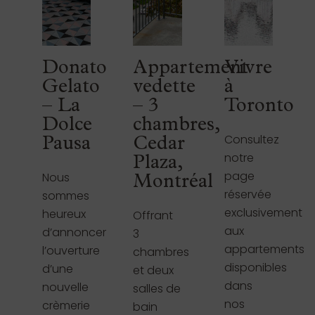
Donato
Appartement
Vivre
Gelato
vedette
à
– La
– 3
Toronto
Dolce
chambres,
Consultez
Pausa
Cedar
notre
Plaza,
page
Nous
Montréal
réservée
sommes
exclusivement
heureux
Offrant
aux
d’annoncer
3
appartements
l’ouverture
chambres
disponibles
d’une
et deux
dans
nouvelle
salles de
nos
crèmerie
bain