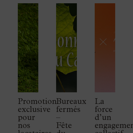
Promotion
Bureaux
La
exclusive
fermés
force
pour
–
d’un
nos
Fête
engageme