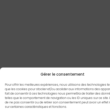
Gérer le consentement
Pour offrir les meilleures expériences, nous utilisons des technologies te
que les cookies pour stocker et/ou accéder aux informations des appare
fait de consentir à ces technologies nous permettra de traiter des donn
telles que le comportement de navigation ou les ID uniques sur ce site. L
de ne pas consentir ou de retirer son consentement peut avoir un effet 
sur certaines caractéristiques et fonctions.