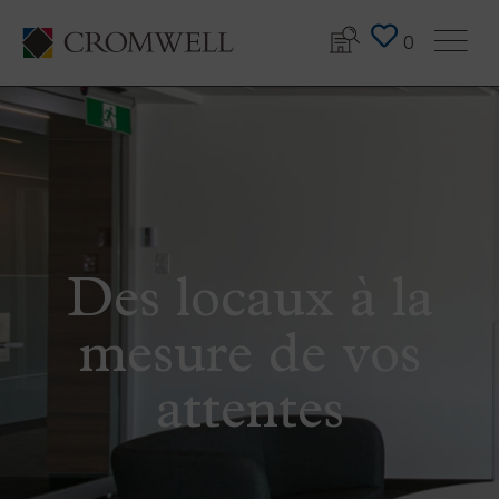
0
Des locaux à la
mesure de vos
attentes