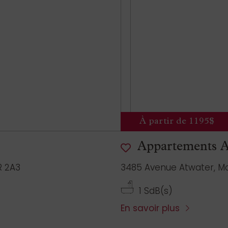
À partir de 1195$
Appartements A
R 2A3
3485 Avenue Atwater, Mo
1 SdB(s)
En savoir plus