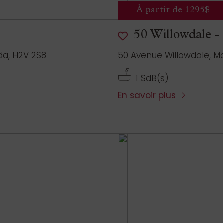
À partir de 1295$
50 Willowdale -
da, H2V 2S8
50 Avenue Willowdale, M
1 SdB(s)
En savoir plus