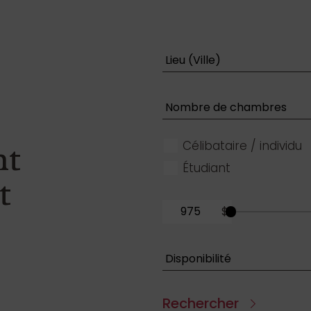
Célibataire / individu
nt
Étudiant
t
$