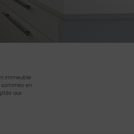
’un immeuble
us sommes en
aptés aux