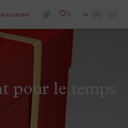
0
e locataire
EN
FR
t pour le temps