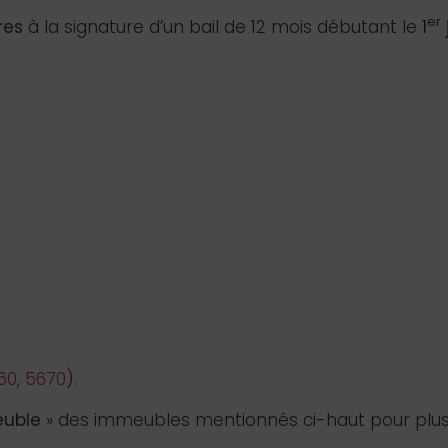
er
res
à la signature d’un bail de 12 mois débutant le
1
60
,
5670
).
euble
» des immeubles mentionnés ci-haut pour plus 