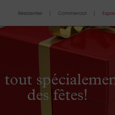
Résidentiel
Commercial
Espac
tout spécialemen
des fêtes!