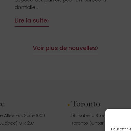
domicile...
Lire la suite
Voir plus de nouvelles
c
Toronto
 Allée Est, Suite 1000
55 Isabella Street, Suite 105
uébec) G1R 2J7
Toronto (Ontario) M4Y 1M8
Pour offrir