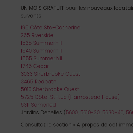
UN MOIS GRATUIT
pour les
nouveaux locatai
suivants :
195 Côte Ste-Catherine
265 Riverside
1535 Summerhill
1540 Summerhill
1555 Summerhill
1745 Cedar
3033 Sherbrooke Ouest
3465 Redpath
5010 Sherbrooke Ouest
5725 Côte-St-Luc (Hampstead House)
6311 Somerled
Jardins Decelles (
5600
,
5610-20
,
5630-40
,
56
Consultez la section «
À propos de cet imm