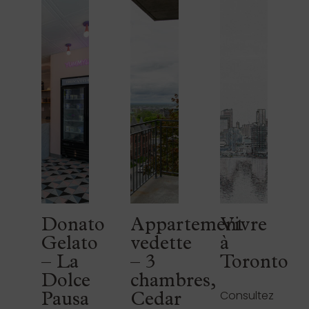
Donato
Appartement
Vivre
Gelato
vedette
à
– La
– 3
Toronto
Dolce
chambres,
Consultez
Pausa
Cedar