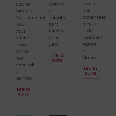
cercle
Québec
ou une
des
et
famille ?
partenaires
Toronto
L'appartement
majeurs
sont
idéal
de la
fermés
vous
Fondation
le 1er
attend
Autiste
juillet.
dans
et
l'un de
Lire la
Majeur.
nos
suite
immeubles
Lire la
à
suite
Montréal.
Lire la
suite