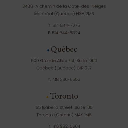
3488-A chemin de la Côte-des-Neiges
Montréal (Québec) H3H 2M6
T.
514 844-7275
F.
514 844-5824
Québec
500 Grande Allée Est, Suite 1000
Québec (Québec) G1R 2J7
T.
418 266-5555
Toronto
55 Isabella Street, Suite 105
Toronto (Ontario) M4Y 1M8
T.
416 962-5604