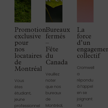
Promotion
Bureaux
La
exclusive
fermés
force
pour
–
d’un
nos
Fête
engageme
locataires
du
collectif
de
Canada
Cromwell
Montréal
a
Veuillez
répondu
noter
Vous
à l’appel
que nos
êtes
en se
bureaux
étudiant,
joignant
de
jeune
au
Montréal,
professionnel