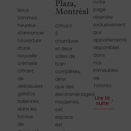
notre
Plaza,
page
Nous
Montréal
réservée
sommes
exclusivement
heureux
Offrant
aux
d’annoncer
3
appartements
l’ouverture
chambres
disponibles
d’une
et deux
dans
nouvelle
salles de
nos
crèmerie
bain
immeubles
offrant
complètes,
de
de
ainsi
Toronto.
délicieuses
que des
gelatos
électroménagers
Lire la
italiennes
modernes,
suite
dans les
cet
locaux
espace
de
est