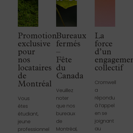
Promotion
Bureaux
La
exclusive
fermés
force
pour
–
d’un
nos
Fête
engageme
locataires
du
collectif
de
Canada
Cromwell
Montréal
a
Veuillez
répondu
noter
Vous
à l’appel
que nos
êtes
en se
bureaux
étudiant,
joignant
de
jeune
au
Montréal,
professionnel