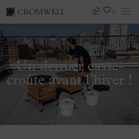
0
Un dernier casse-
croûte avant l’hiver !