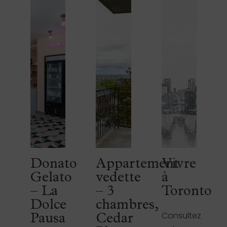
Donato
Appartement
Vivre
Gelato
vedette
à
– La
– 3
Toronto
Dolce
chambres,
Consultez
Pausa
Cedar