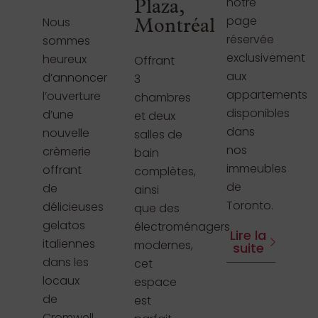
notre
Plaza,
page
Nous
Montréal
réservée
sommes
exclusivement
heureux
Offrant
aux
d’annoncer
3
appartements
l’ouverture
chambres
disponibles
d’une
et deux
dans
nouvelle
salles de
nos
crèmerie
bain
immeubles
offrant
complètes,
de
de
ainsi
Toronto.
délicieuses
que des
gelatos
électroménagers
Lire la
italiennes
modernes,
suite
dans les
cet
locaux
espace
de
est
Cromwell.