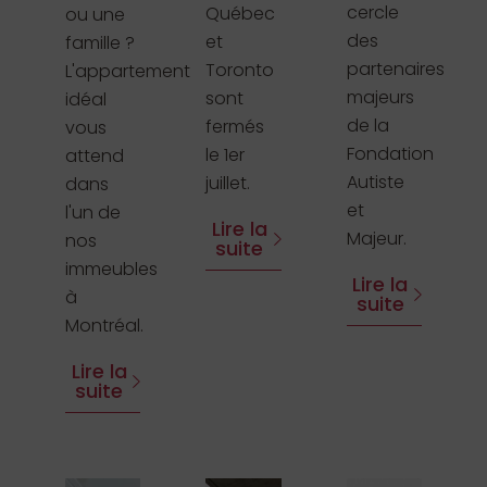
cercle
Québec
ou une
des
et
famille ?
partenaires
Toronto
L'appartement
majeurs
sont
idéal
de la
fermés
vous
Fondation
le 1er
attend
Autiste
juillet.
dans
et
l'un de
Lire la
Majeur.
nos
suite
immeubles
Lire la
à
suite
Montréal.
Lire la
suite