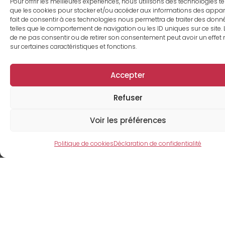
Pour offrir les meilleures expériences, nous utilisons des technologies te
que les cookies pour stocker et/ou accéder aux informations des appare
fait de consentir à ces technologies nous permettra de traiter des donn
Luc Levesque
telles que le comportement de navigation ou les ID uniques sur ce site. L
de ne pas consentir ou de retirer son consentement peut avoir un effet 
sur certaines caractéristiques et fonctions.
Agent(e) de location
Accepter
+1 514-591-2030
Refuser
legroupe@me.com
Voir les préférences
Politique de cookies
Déclaration de confidentialité
Jean-Paul Berger
Surintendant(e)