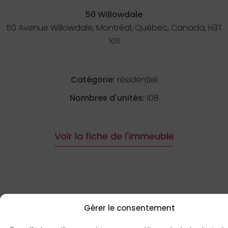
50 Willowdale
50 Avenue Willowdale, Montréal, Québec, Canada, H3T
1G1
Catégorie:
résidentiel
Nombres d'unités:
108
Voir la fiche de l'immeuble
Gérer le consentement