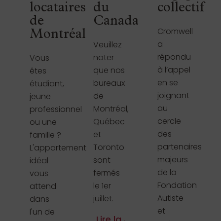
locataires
du
collectif
de
Canada
Cromwell
Montréal
a
Veuillez
répondu
noter
Vous
à l’appel
que nos
êtes
en se
bureaux
étudiant,
joignant
de
jeune
au
Montréal,
professionnel
cercle
Québec
ou une
des
et
famille ?
partenaires
Toronto
L'appartement
majeurs
sont
idéal
de la
fermés
vous
Fondation
le 1er
attend
Autiste
juillet.
dans
et
l'un de
Lire la