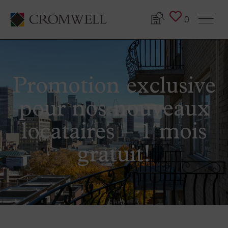
0
Promotion exclusive
pour nos nouveaux
locataires – 1 mois
gratuit!