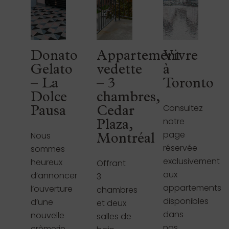
Donato
Appartement
Vivre
Gelato
vedette
à
– La
– 3
Toronto
Dolce
chambres,
Consultez
Pausa
Cedar
notre
Plaza,
page
Nous
Montréal
réservée
sommes
exclusivement
heureux
Offrant
aux
d’annoncer
3
appartements
l’ouverture
chambres
disponibles
d’une
et deux
dans
nouvelle
salles de
nos
crèmerie