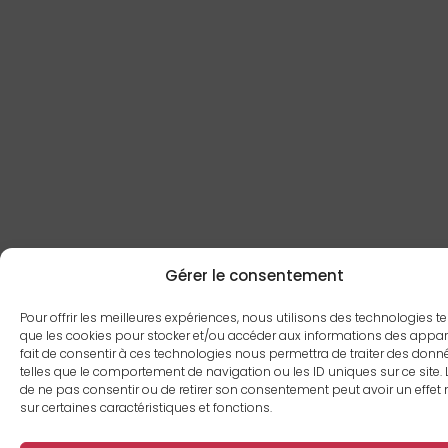
Gérer le consentement
Pour offrir les meilleures expériences, nous utilisons des technologies te
que les cookies pour stocker et/ou accéder aux informations des appare
fait de consentir à ces technologies nous permettra de traiter des donn
telles que le comportement de navigation ou les ID uniques sur ce site. L
de ne pas consentir ou de retirer son consentement peut avoir un effet 
sur certaines caractéristiques et fonctions.