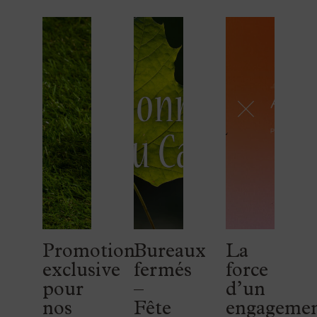
Promotion
Bureaux
La
exclusive
fermés
force
pour
–
d’un
nos
Fête
engageme