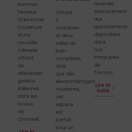
réservée
sommes
exclusivement
heureux
Offrant
aux
d’annoncer
3
appartements
l’ouverture
chambres
disponibles
d’une
et deux
dans
nouvelle
salles de
nos
crèmerie
bain
immeubles
offrant
complètes,
de
de
ainsi
Toronto.
délicieuses
que des
gelatos
électroménagers
Lire la
italiennes
modernes,
suite
dans les
cet
locaux
espace
de
est
Cromwell.
parfait
pour un
Lire la