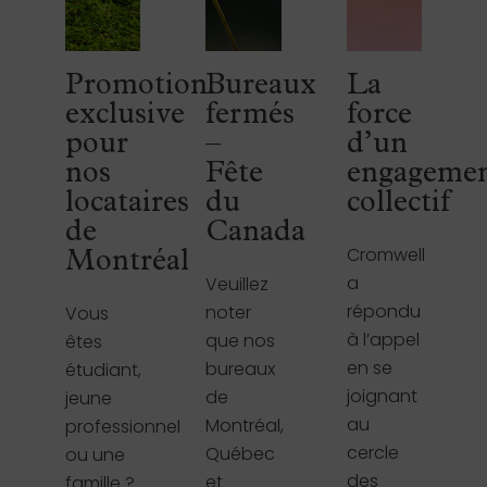
Promotion
Bureaux
La
exclusive
fermés
force
pour
–
d’un
nos
Fête
engageme
locataires
du
collectif
de
Canada
Cromwell
Montréal
a
Veuillez
répondu
noter
Vous
à l’appel
que nos
êtes
en se
bureaux
étudiant,
joignant
de
jeune
au
Montréal,
professionnel
cercle
Québec
ou une
des
et
famille ?