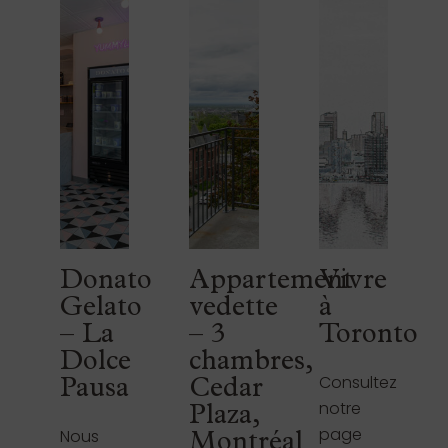
Donato
Appartement
Vivre
Gelato
vedette
à
– La
– 3
Toronto
Dolce
chambres,
Consultez
Pausa
Cedar
notre
Plaza,
page
Nous
Montréal