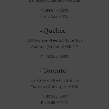
Montréal (Québec) H3H 2M6
T.
514 844-7275
F.
514 844-5824
Québec
500 Grande Allée Est, Suite 1000
Québec (Québec) G1R 2J7
T.
418 266-5555
Toronto
55 Isabella Street, Suite 105
Toronto (Ontario) M4Y 1M8
T.
416 962-5604
F.
416 962-0792