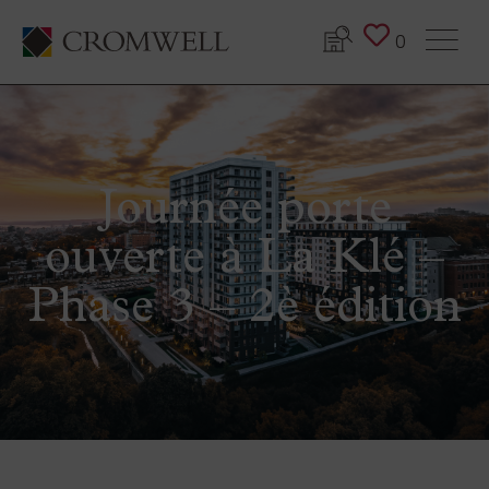
0
Journée porte
ouverte à La Klé –
Phase 3 – 2è édition