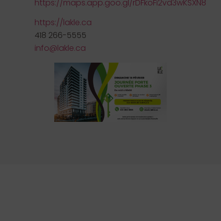
https://maps.app.goo.gl/rDFkoFi2vd3wKSXN8
https://lakle.ca
418 266-5555
info@lakle.ca