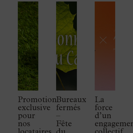
Promotion
Bureaux
La
exclusive
fermés
force
pour
–
d’un
nos
Fête
engageme
locataires
du
collectif