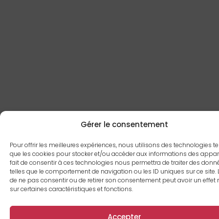
Gérer le consentement
Pour offrir les meilleures expériences, nous utilisons des technologies te
que les cookies pour stocker et/ou accéder aux informations des appare
fait de consentir à ces technologies nous permettra de traiter des donn
telles que le comportement de navigation ou les ID uniques sur ce site. L
de ne pas consentir ou de retirer son consentement peut avoir un effet 
sur certaines caractéristiques et fonctions.
Accepter