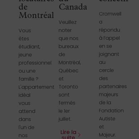
de
Canada
Cromwell
Montréal
a
Veuillez
répondu
noter
Vous
à l’appel
que nos
êtes
en se
bureaux
étudiant,
joignant
de
jeune
au
Montréal,
professionnel
cercle
Québec
ou une
des
et
famille ?
partenaires
Toronto
L'appartement
majeurs
sont
idéal
de la
fermés
vous
Fondation
le 1er
attend
Autiste
juillet.
dans
et
l'un de
Lire la
Majeur.
nos
suite