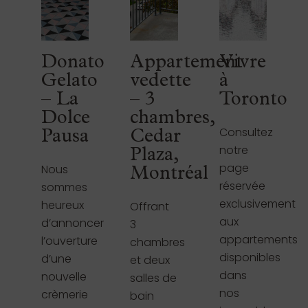
Donato
Appartement
Vivre
Gelato
vedette
à
– La
– 3
Toronto
Dolce
chambres,
Consultez
Pausa
Cedar
notre
Plaza,
page
Nous
Montréal
réservée
sommes
exclusivement
heureux
Offrant
aux
d’annoncer
3
appartements
l’ouverture
chambres
disponibles
d’une
et deux
dans
nouvelle
salles de
nos
crèmerie
bain