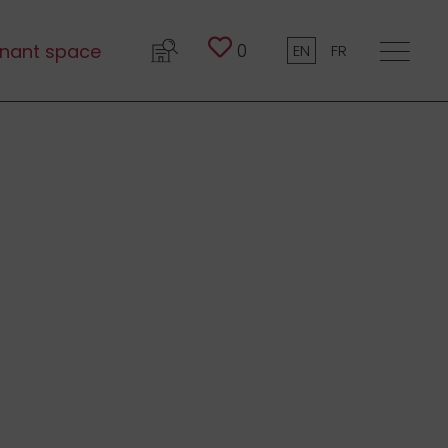
0
nant space
EN
FR
lée