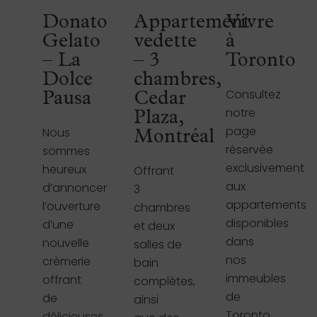
Donato
Appartement
Vivre
Gelato
vedette
à
– La
– 3
Toronto
Dolce
chambres,
Consultez
Pausa
Cedar
notre
Plaza,
page
Nous
Montréal
réservée
sommes
exclusivement
heureux
Offrant
aux
d’annoncer
3
appartements
l’ouverture
chambres
disponibles
d’une
et deux
dans
nouvelle
salles de
nos
crèmerie
bain
immeubles
offrant
complètes,
de
de
ainsi
Toronto.
délicieuses