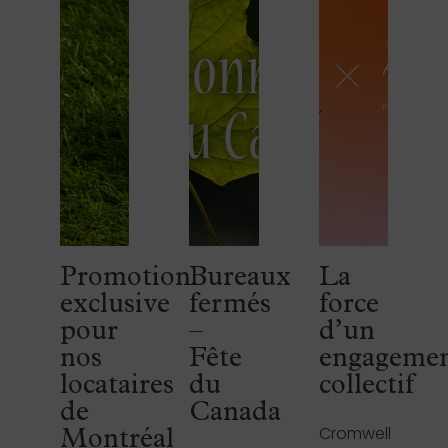
Promotion
Bureaux
La
exclusive
fermés
force
pour
–
d’un
nos
Fête
engageme
locataires
du
collectif
de
Canada
Cromwell
Montréal