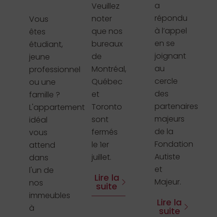
a
Veuillez
répondu
noter
Vous
à l’appel
que nos
êtes
en se
bureaux
étudiant,
joignant
de
jeune
au
Montréal,
professionnel
cercle
Québec
ou une
des
et
famille ?
partenaires
Toronto
L'appartement
majeurs
sont
idéal
de la
fermés
vous
Fondation
le 1er
attend
Autiste
juillet.
dans
et
l'un de
Lire la
Majeur.
nos
suite
immeubles
Lire la
à
suite