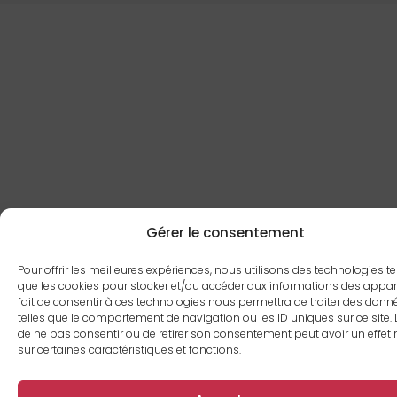
Gérer le consentement
Pour offrir les meilleures expériences, nous utilisons des technologies te
que les cookies pour stocker et/ou accéder aux informations des appare
fait de consentir à ces technologies nous permettra de traiter des donn
telles que le comportement de navigation ou les ID uniques sur ce site. L
de ne pas consentir ou de retirer son consentement peut avoir un effet 
sur certaines caractéristiques et fonctions.