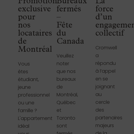
Promotion
Bureaux
La
exclusive
fermés
force
pour
–
d’un
nos
Fête
engageme
locataires
du
collectif
de
Canada
Cromwell
Montréal
a
Veuillez
répondu
noter
Vous
à l’appel
que nos
êtes
en se
bureaux
étudiant,
joignant
de
jeune
au
Montréal,
professionnel
cercle
Québec
ou une
des
et
famille ?
partenaires
Toronto
L'appartement
majeurs
sont
idéal
de la
fermés
vous