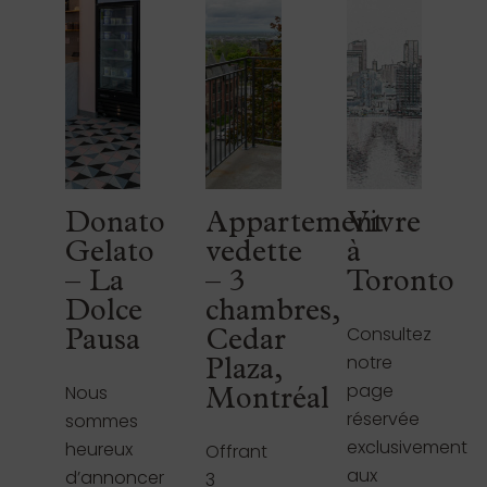
Donato
Appartement
Vivre
Gelato
vedette
à
– La
– 3
Toronto
Dolce
chambres,
Consultez
Pausa
Cedar
notre
Plaza,
page
Nous
Montréal
réservée
sommes
exclusivement
heureux
Offrant
aux
d’annoncer
3