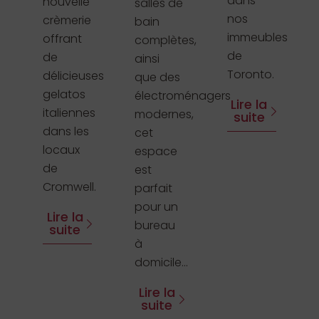
dans
nouvelle
salles de
nos
crèmerie
bain
immeubles
offrant
complètes,
de
de
ainsi
Toronto.
délicieuses
que des
gelatos
électroménagers
Lire la
italiennes
modernes,
suite
dans les
cet
locaux
espace
de
est
Cromwell.
parfait
pour un
Lire la
bureau
suite
à
domicile...
Lire la
suite