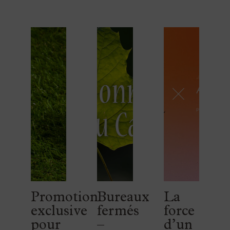
Promotion
Bureaux
La
exclusive
fermés
force
pour
–
d’un