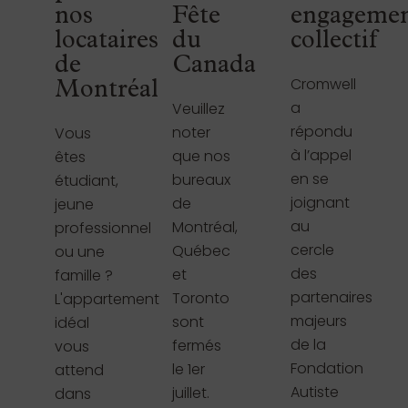
nos
Fête
engageme
locataires
du
collectif
de
Canada
Cromwell
Montréal
a
Veuillez
répondu
noter
Vous
à l’appel
que nos
êtes
en se
bureaux
étudiant,
joignant
de
jeune
au
Montréal,
professionnel
cercle
Québec
ou une
des
et
famille ?
partenaires
Toronto
L'appartement
majeurs
sont
idéal
de la
fermés
vous
Fondation
le 1er
attend
Autiste
juillet.
dans