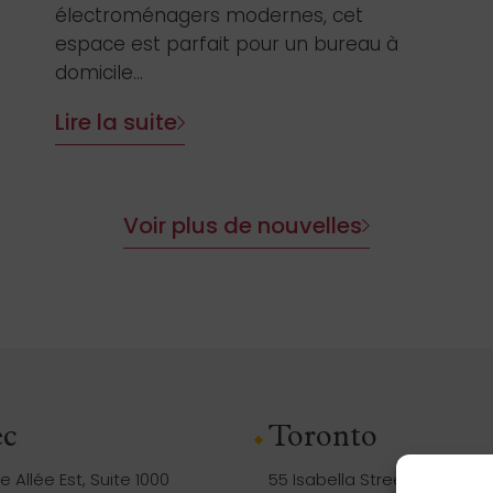
électroménagers modernes, cet
espace est parfait pour un bureau à
domicile...
Lire la suite
Voir plus de nouvelles
c
Toronto
 Allée Est, Suite 1000
55 Isabella Street, Suite 105