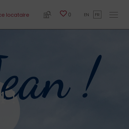
0
e locataire
EN
FR
 !