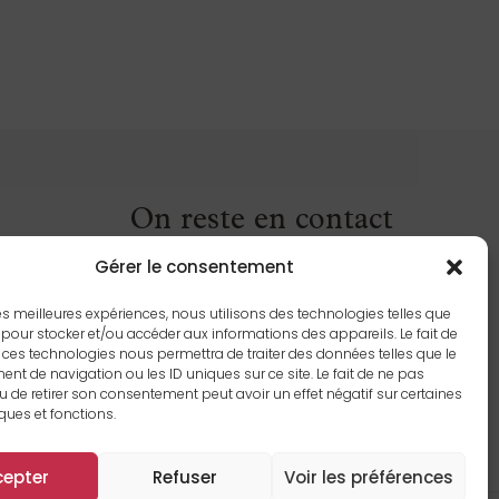
On reste en contact
grâce à notre infolettre
Gérer le consentement
 les meilleures expériences, nous utilisons des technologies telles que
 pour stocker et/ou accéder aux informations des appareils. Le fait de
 ces technologies nous permettra de traiter des données telles que le
t de navigation ou les ID uniques sur ce site. Le fait de ne pas
u de retirer son consentement peut avoir un effet négatif sur certaines
iques et fonctions.
cepter
Refuser
Voir les préférences