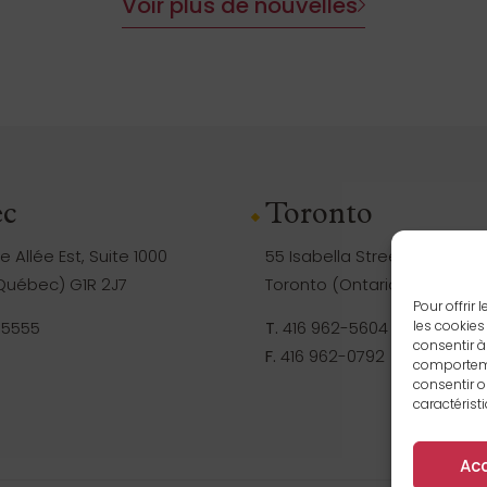
Voir plus de nouvelles
c
Toronto
 Allée Est, Suite 1000
55 Isabella Street, Suite 105
uébec) G1R 2J7
Toronto (Ontario) M4Y 1M8
Pour offrir
-5555
T.
416 962-5604
les cookies
consentir à
F.
416 962-0792
comportemen
consentir o
caractérist
Ac