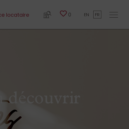
0
e locataire
EN
FR
à découvrir