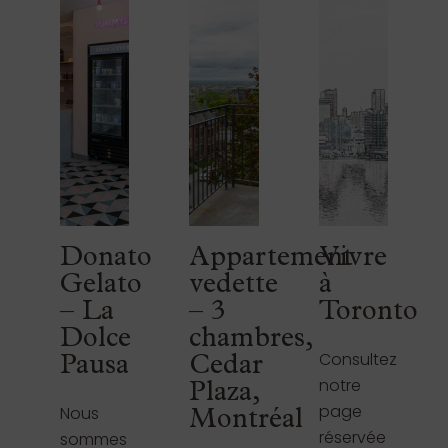
Donato
Appartement
Vivre
Gelato
vedette
à
– La
– 3
Toronto
Dolce
chambres,
Consultez
Pausa
Cedar
notre
Plaza,
page
Nous
Montréal
réservée
sommes