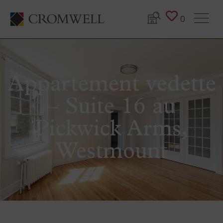
0
Appartement vedette
– Suite 16 au
Pickwick Arms,
Westmount