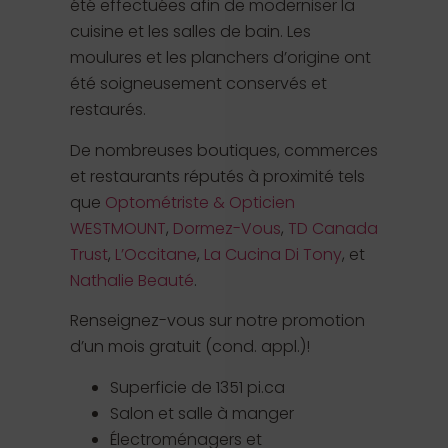
été effectuées afin de moderniser la
cuisine et les salles de bain. Les
moulures et les planchers d’origine ont
été soigneusement conservés et
restaurés.
De nombreuses boutiques, commerces
et restaurants réputés à proximité tels
que
Optométriste & Opticien
WESTMOUNT
,
Dormez-Vous
,
TD Canada
Trust
,
L’Occitane
,
La Cucina Di Tony
, et
Nathalie Beauté
.
Renseignez-vous sur notre promotion
d’un mois gratuit (cond. appl.)!
Superficie de 1351 pi.ca
Salon et salle à manger
Électroménagers et