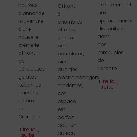
exclusivement
heureux
Offrant
aux
d’annoncer
3
appartements
l’ouverture
chambres
disponibles
d’une
et deux
dans
nouvelle
salles de
nos
crèmerie
bain
immeubles
offrant
complètes,
de
de
ainsi
Toronto.
délicieuses
que des
gelatos
électroménagers
Lire la
italiennes
modernes,
suite
dans les
cet
locaux
espace
de
est
Cromwell.
parfait
pour un
Lire la
bureau
suite