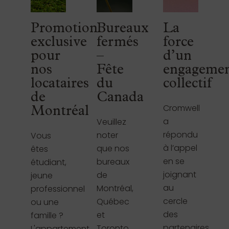
Promotion
Bureaux
La
exclusive
fermés
force
pour
–
d’un
nos
Fête
engageme
locataires
du
collectif
de
Canada
Cromwell
Montréal
a
Veuillez
répondu
noter
Vous
à l’appel
que nos
êtes
en se
bureaux
étudiant,
joignant
de
jeune
au
Montréal,
professionnel
cercle
Québec
ou une
des
et
famille ?
partenaires
Toronto
L'appartement