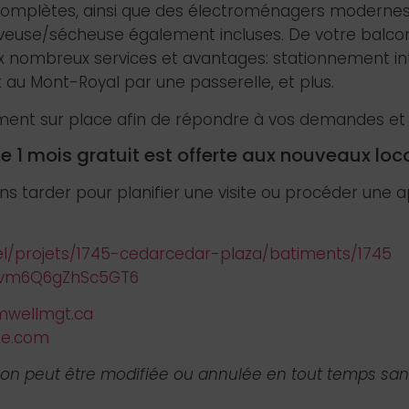
complètes, ainsi que des électroménagers modernes,
laveuse/sécheuse également incluses. De votre balco
r aux nombreux services et avantages: stationnement in
 au Mont-Royal par une passerelle, et plus.
ment sur place afin de répondre à vos demandes et v
 1 mois gratuit est offerte aux nouveaux loca
tarder pour planifier une visite ou procéder une ap
iel/projets/1745-cedarcedar-plaza/batiments/1745
ZMvm6Q6gZhSc5GT6
mwellmgt.ca
e.com
tion peut être modifiée ou annulée en tout temps san