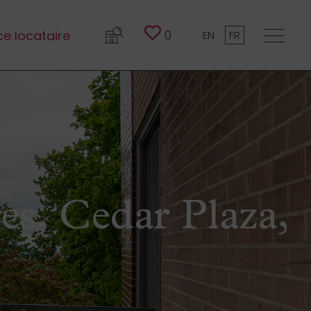
0
e locataire
EN
FR
s, Cedar Plaza,